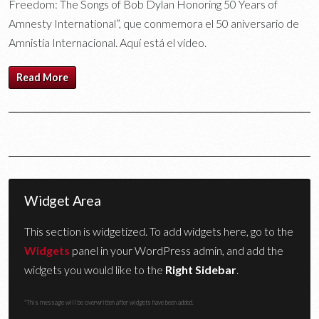
Freedom: The Songs of Bob Dylan Honoring 50 Years of
Amnesty International”, que conmemora el 50 aniversario de
Amnistía Internacional. Aquí está el vídeo.
Read More
Widget Area
This section is widgetized. To add widgets here, go to the
Widgets
panel in your WordPress admin, and add the
widgets you would like to the
Right Sidebar
.
*This message will be overwritten after widgets have been added.