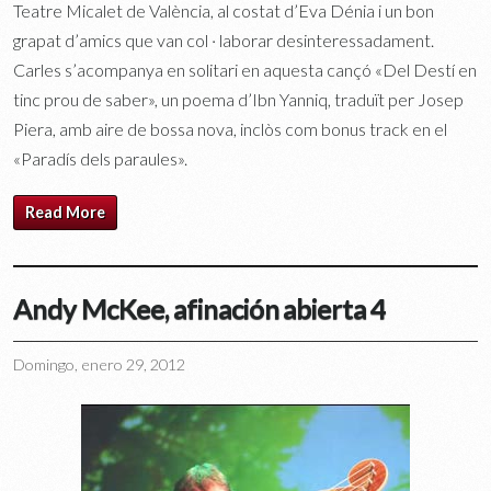
Teatre Micalet de València, al costat d’Eva Dénia i un bon
grapat d’amics que van col · laborar desinteressadament.
Carles s’acompanya en solitari en aquesta cançó «Del Destí en
tinc prou de saber», un poema d’Ibn Yanniq, traduït per Josep
Piera, amb aire de bossa nova, inclòs com bonus track en el
«Paradís dels paraules».
Read More
Andy McKee, afinación abierta 4
Domingo, enero 29, 2012