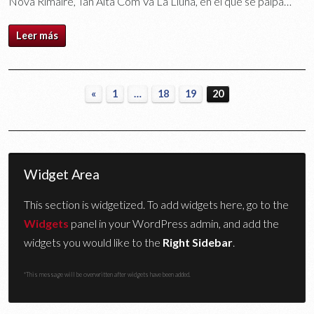
Nova Rimaire, Tan Alta Com Va La Lluna, en el que se palpa…
Leer más
«
1
…
18
19
20
Widget Area
This section is widgetized. To add widgets here, go to the
Widgets
panel in your WordPress admin, and add the
widgets you would like to the
Right Sidebar
.
*This message will be overwritten after widgets have been added.