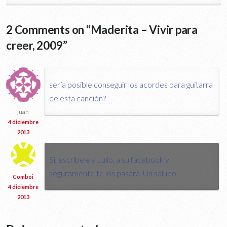
2 Comments on “
Maderita – Vivir para
creer, 2009
”
sería posible conseguir los acordes para guitarra
de esta canción?
juan
4 diciembre
2013
Si, escríbele a Julio, a su facebook y
seguramente te los pasará. Un saludo
Comboi
4 diciembre
2013