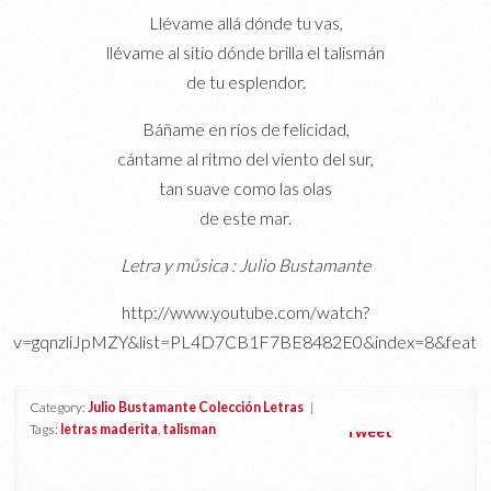
Llévame allá dónde tu vas,
llévame al sitio dónde brilla el talismán
de tu esplendor.
Báñame en ríos de felicidad,
cántame al ritmo del viento del sur,
tan suave como las olas
de este mar.
Letra y música : Julio Bustamante
http://www.youtube.com/watch?
v=gqnzliJpMZY&list=PL4D7CB1F7BE8482E0&index=8&featur
Category:
Julio Bustamante Colección Letras
|
Tags:
letras maderita
,
talisman
Tweet