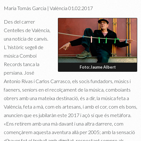
Maria Tomàs Garcia | València
01.02.2017
Des del carrer
Centelles de València,
una notícia de canvis.
L´històric segell de
música Comboi
Records tanca la
Foto: Jaume Albert
persiana. José
Antonio Rivas i Carlos Carrasco, els socis fundadors, músics i
faeners, seniors en el recolçament de la música, comboiants
obrers amb una mateixa destinació, és a dir, la música feta a
València, feta a mà, com els artesans, i amb el cor, com els bons,
anuncien que es jubilaràn este 2017 i açò sí que és metàfora.
«Ens retirem amb una mà davant i una altra darrere, com
començàrem aquesta aventura allà per 2005; amb la sensació
d’haver fet el treball amb dignitat, respectant sempre als