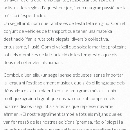
artistes i les regles d’aquest dur joc, i amb una gran passió per la
música i l’espectacle».
Un segell amb nom que també és de festa feta en grup. Com el
conjunt de vehicles de transport que tenen una mateixa
destinació i fan la ruta tots plegats, diversió col·lectiva,
entusiasme, il·lusió. Com el vaixell que solca la mar tot protegint
tots els membres de la tripulació de les tempestes que els
deus del cel envien als humans.
Comboi, diuen ells, «un segell sense etiquetes, sense importar
la llengua ni l’estil: solament música», que sí és el llenguatge dels
déus. «Ha estat un plaer treballar amb grans músics i tenim
molt que agrair a la gent que ens ha recolzat comprant els
nostres discos i seguint als artistes que representàvem»,
afirmen. «El nostre agraïment també a tots els mitjans que es
van fer ressò de les nostres edicions (premsa, ràdio i blogs) i a
aquells professionals que van col·laborar amb nosaltres i es van