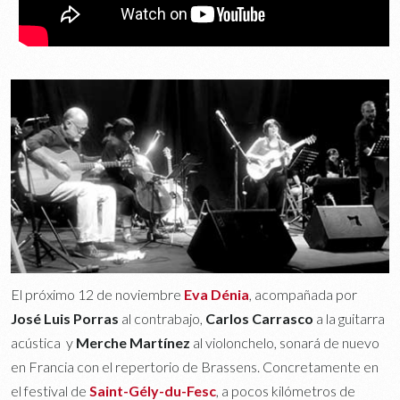
El próximo 12 de noviembre
Eva Dénia
, acompañada por
José Luis Porras
al contrabajo,
Carlos Carrasco
a la guitarra
acústica y
Merche Martínez
al violonchelo, sonará de nuevo
en Francia con el repertorio de Brassens. Concretamente en
el festival de
Saint-Gély-du-Fesc
, a pocos kilómetros de