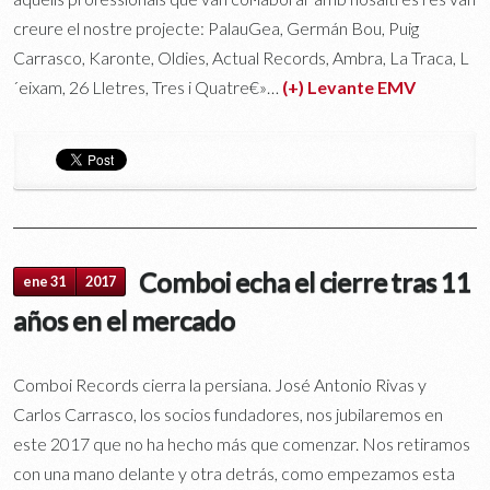
creure el nostre projecte: PalauGea, Germán Bou, Puig
Carrasco, Karonte, Oldies, Actual Records, Ambra, La Traca, L
´eixam, 26 Lletres, Tres i Quatre€»…
(+) Levante EMV
Comboi echa el cierre tras 11
ene 31
2017
años en el mercado
Comboi Records cierra la persiana. José Antonio Rivas y
Carlos Carrasco, los socios fundadores, nos jubilaremos en
este 2017 que no ha hecho más que comenzar. Nos retiramos
con una mano delante y otra detrás, como empezamos esta