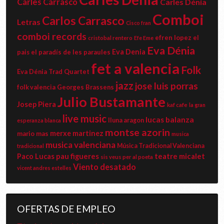
Carles Carrasco
Carles Dénia
Comboi
Carlos Carrasco
Letras
Cisco fran
comboi records
efren lopez
el
cristobal rentero
Efe Eme
Eva Dénia
Eva Denia
el paradís de les paraules
pais
fet a valencia
Folk
Eva Dénia Trad Quartet
jazz
jose luis porras
Georges Brassens
folk valencia
Julio Bustamante
Josep Piera
kaf cafe
la gran
live music
lucas balanza
lluna aragon
esperanza blanca
montse azorin
merxe martinez
mario mas
musica
musica valenciana
Música Tradicional Valenciana
tradicional
pau figueres
teatre micalet
Paco Lucas
sis veus per al poeta
Viento desatado
vicent andres estelles
OFERTAS DE EMPLEO