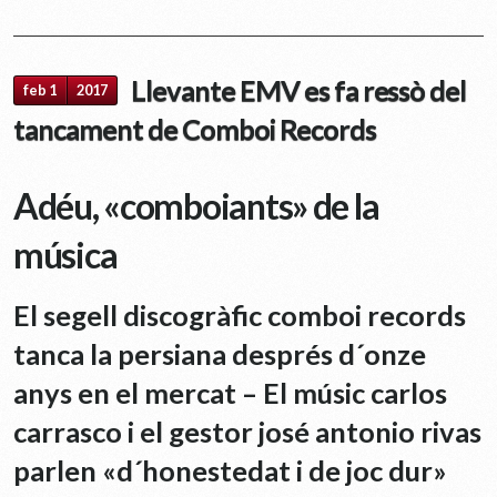
Llevante EMV es fa ressò del
feb 1
2017
tancament de Comboi Records
Adéu, «comboiants» de la
música
El segell discogràfic comboi records
tanca la persiana després d´onze
anys en el mercat – El músic carlos
carrasco i el gestor josé antonio rivas
parlen «d´honestedat i de joc dur»