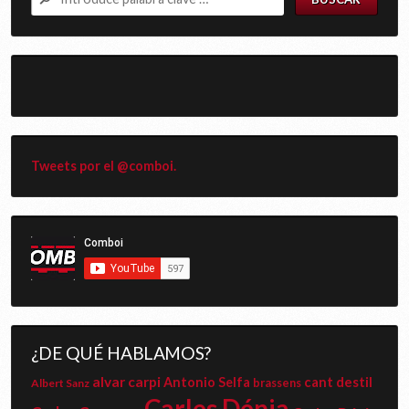
Tweets por el @comboi.
¿DE QUÉ HABLAMOS?
alvar carpi
cant destil
Antonio Selfa
Albert Sanz
brassens
Carles Dénia