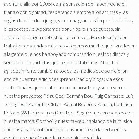
aventura allá por 2005; con la sensación de haber hecho el
trabajo con dignidad, respetando siempre a los artistas y las
reglas de este duro juego, y con una gran pasión por la música y
el espectáculo. Apostamos por un sello sin etiquetas, sin
importar la lengua ni el estilo: solo música. Ha sido un placer
trabajar con grandes músicos y tenemos mucho que agradecer
a la gente que nos ha apoyado comprando nuestros discos y
siguiendo a los artistas que representábamos. Nuestro
agradecimiento también a todos los medios que se hicieron
eco de nuestras ediciones (prensa, radio y blogs) y a esos
profesionales que colaboraron con nosotros y se creyeron
nuestro proyecto: PalauGea, Germán Bou, Puig Carrasco, Luís
Torregrosa, Karonte, Oldies, Actual Records, Ambra, La Traca,
L’eixam, 26 Lletres, Tres i Quatre… Seguiremos presentes con
nuestra marca, Comboi, y nuestra web, hablando de la música
que nos gusta y colaborando activamente en la red y en las
aventuras que aún quedan por venir. Un saludo.