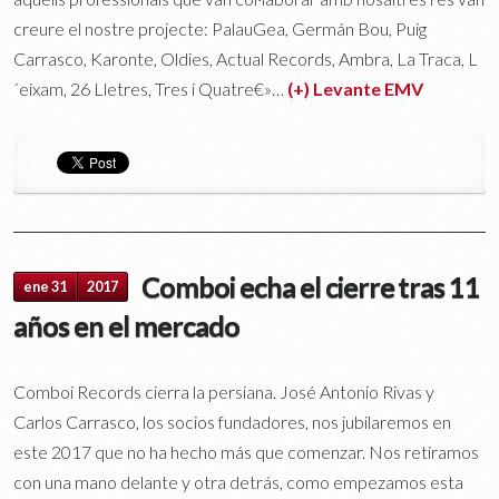
creure el nostre projecte: PalauGea, Germán Bou, Puig
Carrasco, Karonte, Oldies, Actual Records, Ambra, La Traca, L
´eixam, 26 Lletres, Tres i Quatre€»…
(+) Levante EMV
Comboi echa el cierre tras 11
ene 31
2017
años en el mercado
Comboi Records cierra la persiana. José Antonio Rivas y
Carlos Carrasco, los socios fundadores, nos jubilaremos en
este 2017 que no ha hecho más que comenzar. Nos retiramos
con una mano delante y otra detrás, como empezamos esta