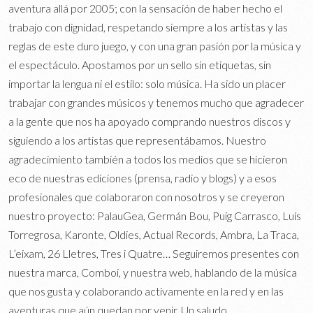
aventura allá por 2005; con la sensación de haber hecho el
trabajo con dignidad, respetando siempre a los artistas y las
reglas de este duro juego, y con una gran pasión por la música y
el espectáculo. Apostamos por un sello sin etiquetas, sin
importar la lengua ni el estilo: solo música. Ha sido un placer
trabajar con grandes músicos y tenemos mucho que agradecer
a la gente que nos ha apoyado comprando nuestros discos y
siguiendo a los artistas que representábamos. Nuestro
agradecimiento también a todos los medios que se hicieron
eco de nuestras ediciones (prensa, radio y blogs) y a esos
profesionales que colaboraron con nosotros y se creyeron
nuestro proyecto: PalauGea, Germán Bou, Puig Carrasco, Luís
Torregrosa, Karonte, Oldies, Actual Records, Ambra, La Traca,
L’eixam, 26 Lletres, Tres i Quatre… Seguiremos presentes con
nuestra marca, Comboi, y nuestra web, hablando de la música
que nos gusta y colaborando activamente en la red y en las
aventuras que aún quedan por venir. Un saludo.