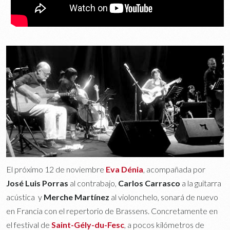
El próximo 12 de noviembre
Eva Dénia
, acompañada por
José Luis Porras
al contrabajo,
Carlos Carrasco
a la guitarra
acústica y
Merche Martínez
al violonchelo, sonará de nuevo
en Francia con el repertorio de Brassens. Concretamente en
el festival de
Saint-Gély-du-Fesc
, a pocos kilómetros de