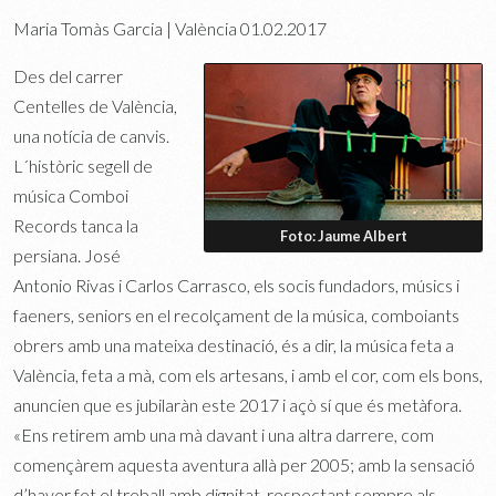
Maria Tomàs Garcia | València
01.02.2017
Des del carrer
Centelles de València,
una notícia de canvis.
L´històric segell de
música Comboi
Records tanca la
Foto: Jaume Albert
persiana. José
Antonio Rivas i Carlos Carrasco, els socis fundadors, músics i
faeners, seniors en el recolçament de la música, comboiants
obrers amb una mateixa destinació, és a dir, la música feta a
València, feta a mà, com els artesans, i amb el cor, com els bons,
anuncien que es jubilaràn este 2017 i açò sí que és metàfora.
«Ens retirem amb una mà davant i una altra darrere, com
començàrem aquesta aventura allà per 2005; amb la sensació
d’haver fet el treball amb dignitat, respectant sempre als