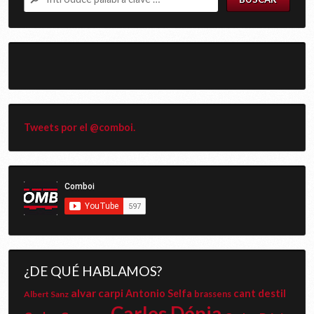
Tweets por el @comboi.
¿DE QUÉ HABLAMOS?
alvar carpi
cant destil
Antonio Selfa
Albert Sanz
brassens
Carles Dénia