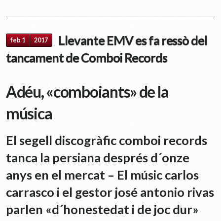
Llevante EMV es fa ressò del
feb 1
2017
tancament de Comboi Records
Adéu, «comboiants» de la
música
El segell discogràfic comboi records
tanca la persiana després d´onze
anys en el mercat – El músic carlos
carrasco i el gestor josé antonio rivas
parlen «d´honestedat i de joc dur»