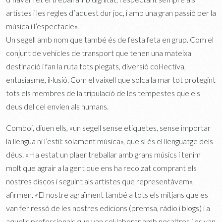
artistes i les regles d’aquest dur joc, i amb una gran passió per la
música i l’espectacle».
Un segell amb nom que també és de festa feta en grup. Com el
conjunt de vehicles de transport que tenen una mateixa
destinació i fan la ruta tots plegats, diversió col·lectiva,
entusiasme, il·lusió. Com el vaixell que solca la mar tot protegint
tots els membres de la tripulació de les tempestes que els
deus del cel envien als humans.
Comboi, diuen ells, «un segell sense etiquetes, sense importar
la llengua ni l’estil: solament música», que sí és el llenguatge dels
déus. «Ha estat un plaer treballar amb grans músics i tenim
molt que agrair a la gent que ens ha recolzat comprant els
nostres discos i seguint als artistes que representàvem»,
afirmen. «El nostre agraïment també a tots els mitjans que es
van fer ressò de les nostres edicions (premsa, ràdio i blogs) i a
aquells professionals que van col·laborar amb nosaltres i es van