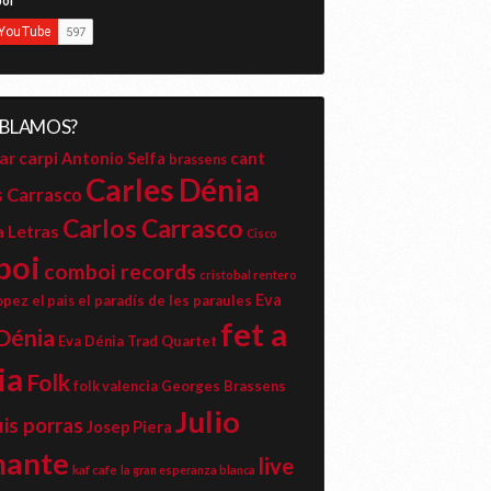
ABLAMOS?
ar carpi
cant
Antonio Selfa
brassens
Carles Dénia
s Carrasco
Carlos Carrasco
a Letras
Cisco
boi
comboi records
cristobal rentero
Eva
opez
el paradís de les paraules
el pais
fet a
Dénia
Eva Dénia Trad Quartet
ia
Folk
Georges Brassens
folk valencia
Julio
uis porras
Josep Piera
mante
live
kaf cafe
la gran esperanza blanca