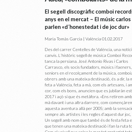
El segell discogràfic comboi recor
anys en el mercat – El músic carlos 
parlen «d´honestedat i de joc dur»
Maria Tomàs Garcia | València
01.02.2017
Des del carrer Centelles de València, una notíc
canvis. L´històric segell de música Comboi Reco
tanca la persiana. José Antonio Rivas i Carlos
Carrasco, els socis fundadors, músics i faeners,
seniors en el recolçament de la música, comboi
obrers amb una mateixa destinació, és a dir, la
feta a València, feta a mà, com els artesans, i a
cor, com els bons, anuncien que es jubilaràn es
2017 i açò sí que és metàfora. «Ens retirem am
mà davant i una altra darrere, com començàre
aquesta aventura allà per 2005; amb la sensació 
sempre als artistes i les regles d’aquest dur joc,
Un segell amb nom que també és de festa feta e
que tenen una mateixa destinació i fan la ruta tot
Com el vaixell que solca la mar tot protegint to