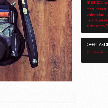
music
lluna
mo
martinez
valenciana
pau figueres
V
andres estelles
OFERTAS D
Técnico de s