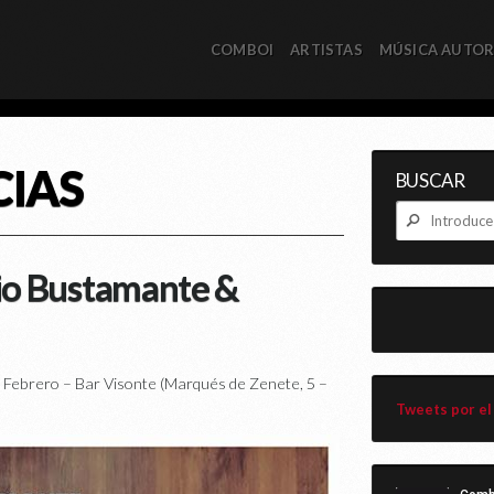
COMBOI
ARTISTAS
MÚSICA AUTO
CIAS
BUSCAR
lio Bustamante &
brero – Bar Visonte (Marqués de Zenete, 5 –
Tweets por el