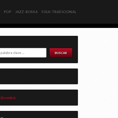
R
POP
JAZZ-BOSSA
FOLK-TRADICIONAL
 @comboi.