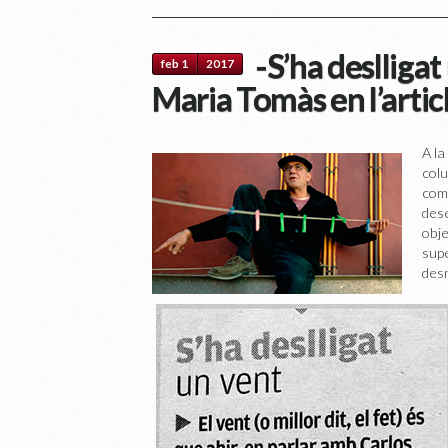
-S’ha deslliga
feb 1
2017
Maria Tomàs en l’arti
A la
colu
comp
dese
obje
supe
des