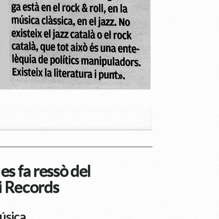
s fa ressò del
 Records
úsica