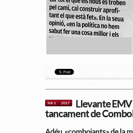
Llevante EMV e
feb 1
2017
tancament de Comboi
Adéu, «comboiants» de la m