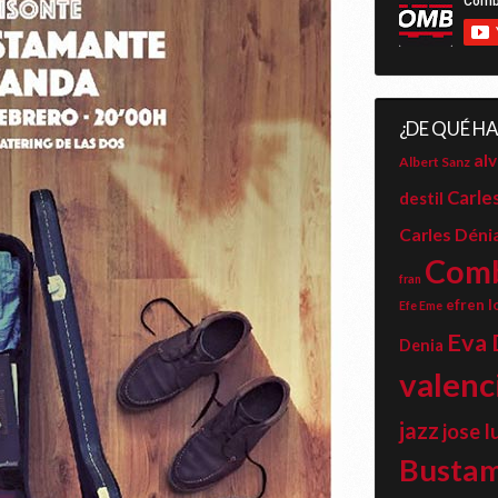
¿DE QUÉ H
alv
Albert Sanz
Carle
destil
Carles Déni
Com
fran
efren l
Efe Eme
Eva 
Denia
valenc
jazz
jose l
Busta