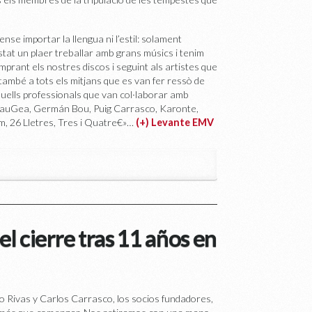
ense importar la llengua ni l’estil: solament
estat un plaer treballar amb grans músics i tenim
mprant els nostres discos i seguint als artistes que
ambé a tots els mitjans que es van fer ressò de
aquells professionals que van col·laborar amb
PalauGea, Germán Bou, Puig Carrasco, Karonte,
m, 26 Lletres, Tres i Quatre€»…
(+) Levante EMV
l cierre tras 11 años en
o Rivas y Carlos Carrasco, los socios fundadores,