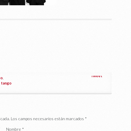
Tweet
go
,
,
tango
icada.
Los campos necesarios están marcados
*
Nombre
*