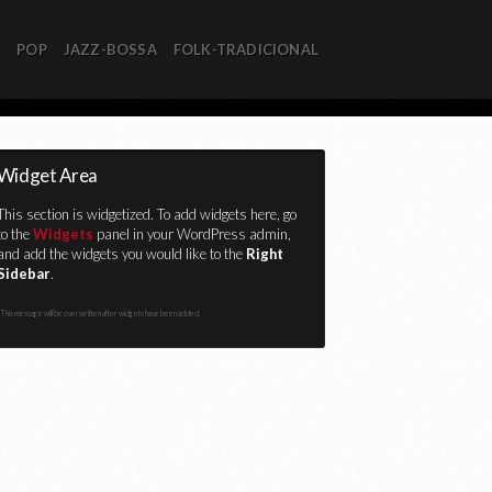
R
POP
JAZZ-BOSSA
FOLK-TRADICIONAL
Widget Area
This section is widgetized. To add widgets here, go
to the
Widgets
panel in your WordPress admin,
and add the widgets you would like to the
Right
Sidebar
.
This message will be overwritten after widgets have been added.